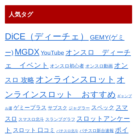
人気タグ
DiCE（ディーチェ）
GEMY(ゲミ
MGDX
オンスロ ディーチ
ー)
YouTube
ェ イベント
オン
オンスロ初心者
オンスロ動画
オンラインスロット
オ
スロ 攻略
ンラインスロット おすすめ
ギャンブ
スペック
スマ
ゲミープラス
サブスク
ジャグラー
ル運
スロットアンケー
スロ
スマスロ北斗
スランプグラフ
ト
ポイ
スロット 口コミ
パチスロ新台速報
パチスロ北斗