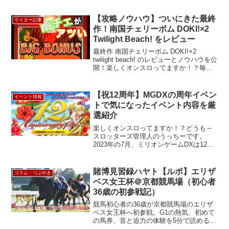
い人は必見。演出をしっかり理解してオ
ンスロをもっと楽しもう！オンスロ、演
【攻略ノウハウ】ついにきた最終
ライター記事
出信頼度、攻略情報、オンスロとは
作！南国チェリーボム DOKI!×2
Twilight Beach! をレビュー
最終作 南国チェリーボム DOKI!×2
twilight beach! のレビューとノウハウを公
開！楽しくオンスロってますか！？毎度
どうも、スロッターズ管理人のうっちー
です。8月に南国チェリーボム DOKI!×2
Twillight Be...
【祝12周年】MGDXの周年イベン
イベント情報
トで気になったイベント内容を厳
選紹介
楽しくオンスロってますか！？どうも～
スロッターズ管理人のうっちーです。
2023年の7月、ミリオンゲームDXは12周
年を迎えました！おめでとうございま
す！7月中は第1弾〜第4弾に分かれて、12
周年イベントが開催されました。7月は特
賭博見習録ハヤト【ルポ】エリザ
コラム・つぶやき
別月間となっ...
ベス女王杯＠京都競馬場（初心者
36歳の初参戦記）
競馬初心者の36歳が京都競馬場のエリザ
ベス女王杯へ初参戦。G1の熱気、初めて
の馬券、音と迫力の体験を5分で読めるル
ポ形式でレポート。