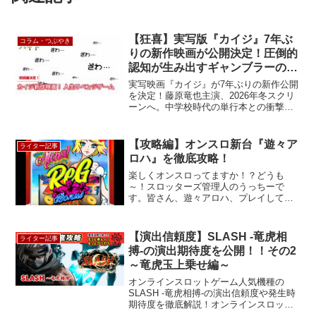
【狂喜】実写版『カイジ』7年ぶ
コラム・つぶやき
りの新作映画が公開決定！圧倒的
認知が生み出すギャンブラーの期
待値
実写映画『カイジ』が7年ぶりの新作公開
を決定！藤原竜也主演、2026年冬スクリ
ーンへ。中学校時代の単行本との衝撃的
な出会いから、映画公開の裏に潜むオン
ラインスロットの「イベントの期待値」
まで、賭博見習録ハヤトが熱く語る。
【攻略編】オンスロ新台『遊々ア
ライター記事
ロハ』を徹底攻略！
楽しくオンスロってますか！？どうも
～！スロッターズ管理人のうっちーで
す。皆さん、遊々アロハ、プレイしてみ
ましたか？ オンラインスロット新台リ
リース恒例ということで、今回も実際に
プレイしてきましたので感想を添えつつ
【演出信頼度】SLASH -竜虎相
ライター記事
結果報告をしたいと思います。...
搏-の演出期待度を公開！！その2
～竜虎玉上乗せ編～
オンラインスロットゲーム人気機種の
SLASH -竜虎相搏-の演出信頼度や発生時
期待度を徹底解説！オンラインスロット
ゲームで遊びたい、勝ちたい、攻略した